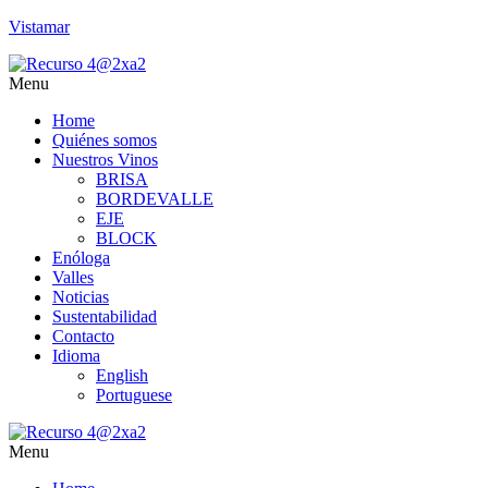
Vistamar
Menu
Home
Quiénes somos
Nuestros Vinos
BRISA
BORDEVALLE
EJE
BLOCK
Enóloga
Valles
Noticias
Sustentabilidad
Contacto
Idioma
English
Portuguese
Menu