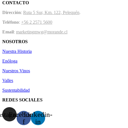
CONTACTO
Dirección
:
Ruta 5 Sur, Km. 122, Pelequén
.
Teléfono
:
+56 2 2571 5600
Email
:
marketingmwg@morande.cl
NOSOTROS
Nuestra Historia
Enóloga
Nuestros Vinos
Valles
Sustentabilidad
REDES SOCIALES
nstagram
Facebook-
Linkedin-
f
in