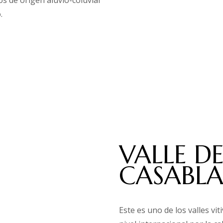
s de origen aluvio-coluvial
.
VALLE D
CASABL
Este es uno de los valles vi