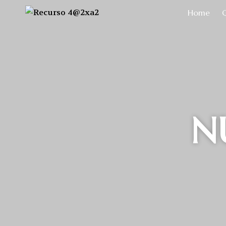
Home
N