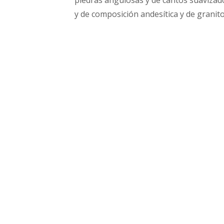
piedras angulosas y de cantos suavizado
y de composición andesítica y de granito