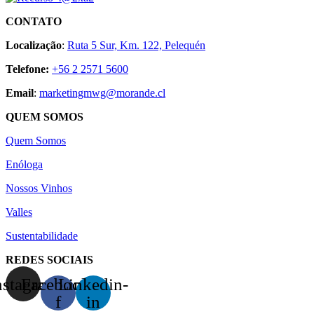
CONTATO
Localização
:
Ruta 5 Sur, Km. 122, Pelequén
Telefone
:
+56 2 2571 5600
Email
:
marketingmwg@morande.cl
QUEM SOMOS
Quem Somos
Enóloga
Nossos Vinhos
Valles
Sustentabilidade
REDES SOCIAIS
nstagram
Facebook-
Linkedin-
f
in