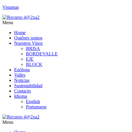
Vistamar
Menu
Home
Quiénes somos
Nuestros Vinos
BRISA
BORDEVALLE
EJE
BLOCK
Enóloga
Valles
Noticias
Sustentabilidad
Contacto
Idioma
English
Portuguese
Menu