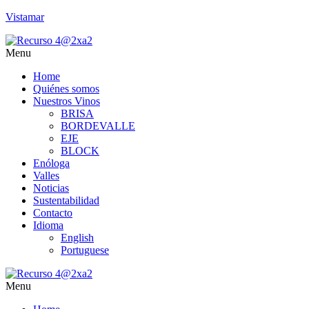
Vistamar
Menu
Home
Quiénes somos
Nuestros Vinos
BRISA
BORDEVALLE
EJE
BLOCK
Enóloga
Valles
Noticias
Sustentabilidad
Contacto
Idioma
English
Portuguese
Menu