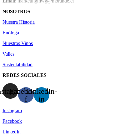
Email
:
marketingmwg@morande.cl
NOSOTROS
Nuestra Historia
Enóloga
Nuestros Vinos
Valles
Sustentabilidad
REDES SOCIALES
nstagram
Facebook-
Linkedin-
f
in
Instagram
Facebook
LinkedIn